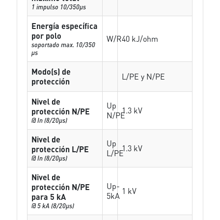
1 impulso 10/350µs
Energía específica
por polo
W/R
40 kJ/ohm
soportado max. 10/350
µs
Modo(s) de
L/PE y N/PE
protección
Nivel de
Up
1.3 kV
protección N/PE
N/PE
@ In (8/20µs)
Nivel de
Up
1.3 kV
protección L/PE
L/PE
@ In (8/20µs)
Nivel de
Up-
protección N/PE
1 kV
5kA
para 5 kA
@ 5 kA (8/20µs)