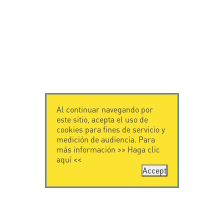
Al continuar navegando por
este sitio, acepta el uso de
cookies para fines de servicio y
medición de audiencia. Para
más información >>
Haga clic
aquí
<<
Accept
CONTÁCTENOS
CITEL
CITEL - 29 boulevard
Historia de CITEL