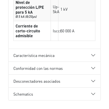
Nivel de
Up-
protección L/PE
1 kV
5kA
para 5 kA
@ 5 kA (8/20µs)
Corriente de
corto-circuito
Isccr
50 000 A
admisible
Característica mecánica
Conformidad con las normas
Desconectadores asociados
Schematics