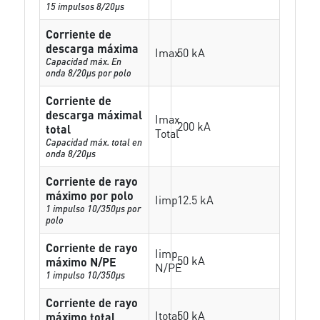
15 impulsos 8/20µs
Corriente de
descarga máxima
Imax
50 kA
Capacidad máx. En
onda 8/20µs por polo
Corriente de
descarga máximal
Imax
200 kA
total
Total
Capacidad máx. total en
onda 8/20µs
Corriente de rayo
máximo por polo
Iimp
12.5 kA
1 impulso 10/350µs por
polo
Corriente de rayo
Iimp
50 kA
máximo N/PE
N/PE
1 impulso 10/350µs
Corriente de rayo
Itotal
50 kA
máximo total