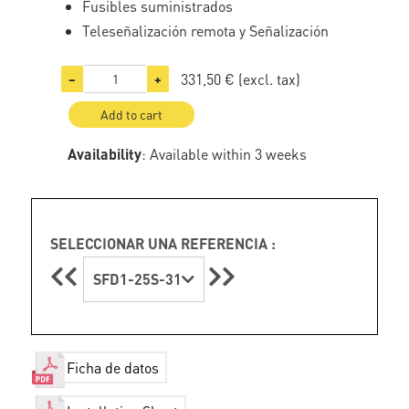
Fusibles suministrados
Teleseñalización remota y Señalización
331,50 €
(excl. tax)
−
+
Add to cart
Availability
: Available within 3 weeks
SELECCIONAR UNA REFERENCIA :
SFD1-25S-31
Ficha de datos