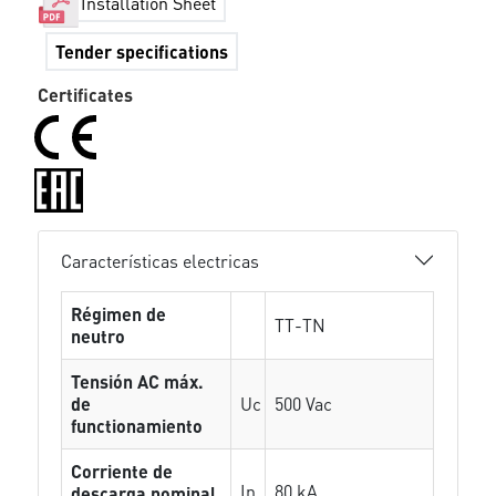
Installation Sheet
Tender specifications
Certificates
Características electricas
Régimen de
TT-TN
neutro
Tensión AC máx.
de
Uc
500 Vac
functionamiento
Corriente de
In
80 kA
descarga nominal