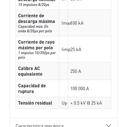
15 impulsos 8/20µs
Corriente de
descarga máxima
Imax
100 kA
Capacidad máx. En
onda 8/20µs por polo
Corriente de rayo
máximo por polo
Iimp
25 kA
1 impulso 10/350µs por
polo
Calibre AC
250 A
equivalente
Capacidad de
100 000 A
ruptura
Tensión residual
Up
< 0.5 kV @ 25 kA
Característica mecánica