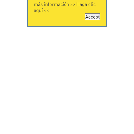
más información >>
Haga clic
aquí
<<
Accept
CONTÁCTENOS
CITEL
CITEL - 29 boulevard
Historia de CITEL
Edgar Quinet
Especialista en la
75014 Paris - France
protección contra
Tel: +33.1.41.23.50.23
rayos
Presencia
internacional
VIDEO
SOPORTE
Citel in videos
Descarga
© Copyright CITEL 2026, Todos los derechos
reservados.
Términos generales de venta
-
Privacy