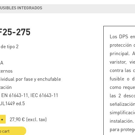
FUSIBLES INTEGRADOS
25-275
Los DPS en
protección 
de tipo 2
principal.
varistor, 
kA
contra las c
nternos
fusible o d
ividual por fase y enchufable
zación
como reque
o EN 61643-11, IEC 61643-11
las 2 desco
UL1449 ed.5
señalizaci
simplificac
27,90 €
(excl. tax)
+
instalación
para protege
o cart