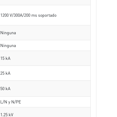
1200 V/300A/200 ms soportado
Ninguna
Ninguna
15 kA
25 kA
50 kA
L/N y N/PE
1.25 kV