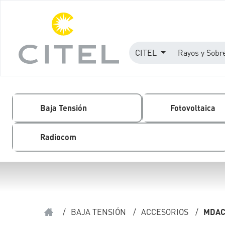
CITEL
Rayos y Sobr
Baja Tensión
Fotovoltaica
Radiocom
/
BAJA TENSIÓN
/
ACCESORIOS
/
MDAC