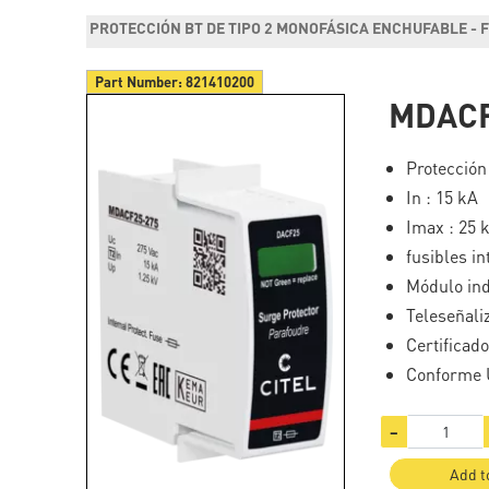
PROTECCIÓN BT DE TIPO 2 MONOFÁSICA ENCHUFABLE - 
Part Number:
821410200
MDACF
Protección 
In : 15 kA
Imax : 25 
fusibles i
Módulo ind
Teleseñali
Certificad
Conforme 
−
Add t