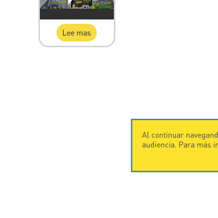
Lee mas
Al continuar navegando
audiencia. Para más 
CONTÁCTENOS
CITEL
CITEL - 29 boulevard Edgar Quinet
Historia de
75014 Paris - France
Especialista