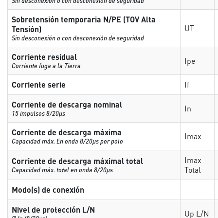
Sin desconexión o con desconexión de seguridad
Sobretensión temporaria N/PE (TOV Alta
UT
Tensión)
Sin desconexión o con desconexión de seguridad
Corriente residual
Ipe
Corriente fuga a la Tierra
Corriente serie
If
Corriente de descarga nominal
In
15 impulsos 8/20µs
Corriente de descarga máxima
Imax
Capacidad máx. En onda 8/20µs por polo
Imax
Corriente de descarga máximal total
Total
Capacidad máx. total en onda 8/20µs
Modo(s) de conexión
Nivel de protección L/N
Up L/N