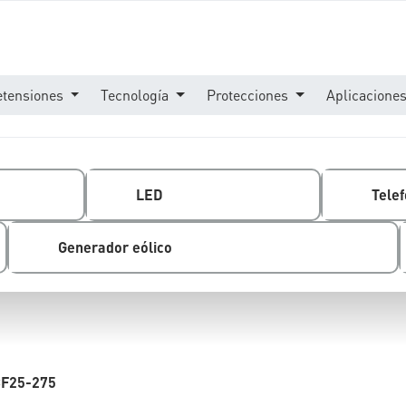
etensiones
Tecnología
Protecciones
Aplicacione
LED
Telef
Generador eólico
F25-275