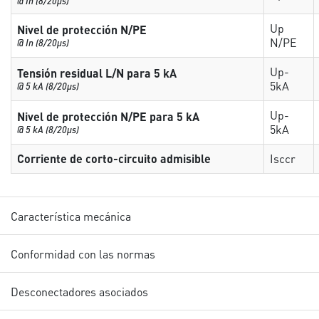
@ In (8/20µs)
Up
Nivel de protección N/PE
N/PE
@ In (8/20µs)
Up-
Tensión residual L/N para 5 kA
5kA
@ 5 kA (8/20µs)
Up-
Nivel de protección N/PE para 5 kA
5kA
@ 5 kA (8/20µs)
Corriente de corto-circuito admisible
Isccr
Característica mecánica
Conformidad con las normas
Desconectadores asociados