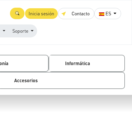
Inicia sesión
Contacto
ES
s
Soporte
onía
Informática
Accesorios