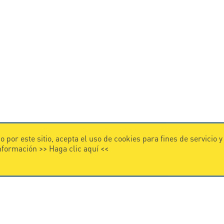
 por este sitio, acepta el uso de cookies para fines de servicio 
información >>
Haga clic aquí
<<
VIDEO
 CITEL
Citel in videos
 en la protección contra