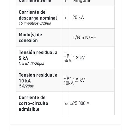
Corriente de
In
20 kA
descarga nominal
15 impulsos 8/20µs
Modo(s) de
L/N o N/PE
conexión
Tensión residual a
Up-
1.3 kV
5 kA
5kA
@ 5 kA (8/20µs)
Tensión residual a
Up-
1.5 kV
10 kA
10kA
@ 8/20µs
Corriente de
corto-circuito
Isccr
25 000 A
admisible