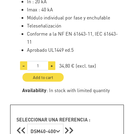
In : 20 kA
Imax : 40 kA
Módulo individual por fase y enchufable
Teleseñalización
Conforme a la NF EN 61643-11, IEC 61643-
11
Aprobado UL1449 ed.5
34,80 €
(excl. tax)
−
+
Add to cart
Availability
: In stock with limited quantity
SELECCIONAR UNA REFERENCIA :
DSM40-400