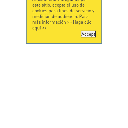
este sitio, acepta el uso de
cookies para fines de servicio y
medición de audiencia. Para
más información >>
Haga clic
aquí
<<
Accept
CONTÁCTENOS
CITEL
CITEL - 29 boulevard
Historia de CITEL
Edgar Quinet
Especialista en la
75014 Paris - France
protección contra
Tel: +33.1.41.23.50.23
rayos
Presencia
internacional
VIDEO
SOPORTE
Citel in videos
Descarga