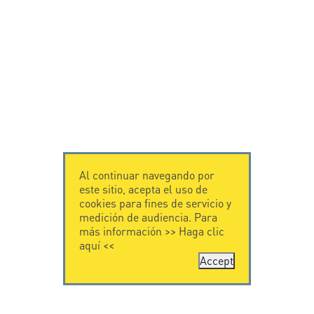
Al continuar navegando por
este sitio, acepta el uso de
cookies para fines de servicio y
medición de audiencia. Para
más información >>
Haga clic
aquí
<<
Accept
CONTÁCTENOS
CITEL