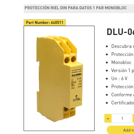
PROTECCIÓN RIEL DIN PARA DATOS 1 PAR MONOBLOC
Part Number:
640511
DLU-0
Descubra n
Protección
Monobloc
Versión 1 
Un : 6 V
Protección
Conforme 
Certificad
−
Add t