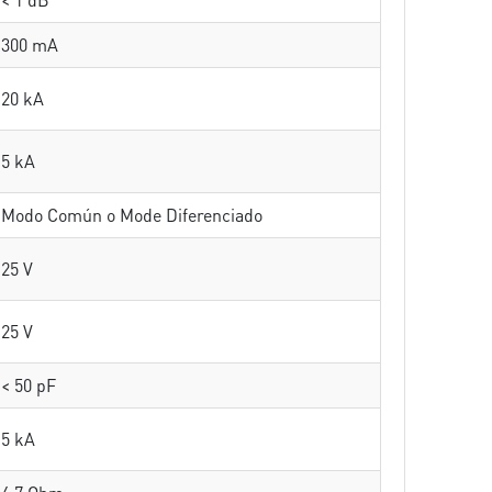
300 mA
20 kA
5 kA
Modo Común o Mode Diferenciado
25 V
25 V
< 50 pF
5 kA