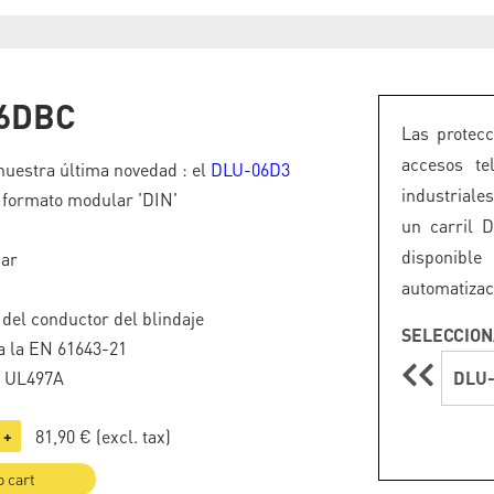
6DBC
Las protec
accesos te
uestra última novedad : el
DLU-06D3
industriale
 formato modular 'DIN'
un carril D
disponible
par
automatizac
 del conductor del blindaje
SELECCION
a la EN 61643-21
o UL497A
DLU
81,90 €
(excl. tax)
+
o cart