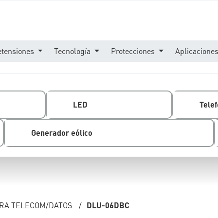
etensiones
Tecnología
Protecciones
Aplicacione
LED
Telef
Generador eólico
ARA TELECOM/DATOS
/
DLU-06DBC