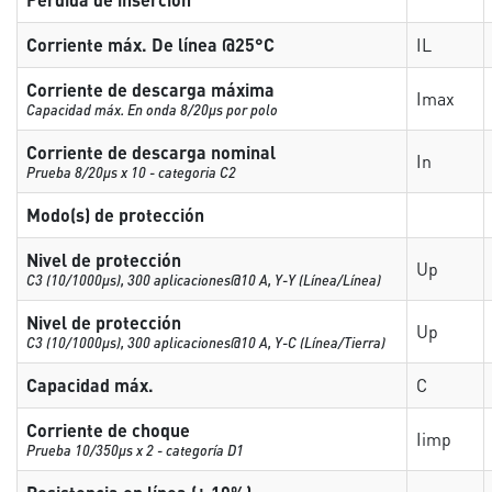
Corriente máx. De línea @25°C
IL
Corriente de descarga máxima
Imax
Capacidad máx. En onda 8/20µs por polo
Corriente de descarga nominal
In
Prueba 8/20µs x 10 - categoria C2
Modo(s) de protección
Nivel de protección
Up
C3 (10/1000μs), 300 aplicaciones@10 A, Y-Y (Línea/Línea)
Nivel de protección
Up
C3 (10/1000μs), 300 aplicaciones@10 A, Y-C (Línea/Tierra)
Capacidad máx.
C
Corriente de choque
Iimp
Prueba 10/350µs x 2 - categoría D1