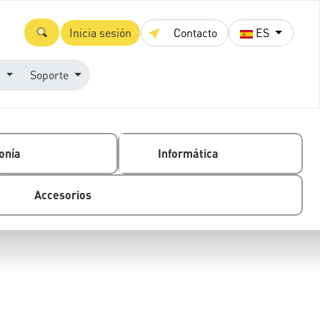
Inicia sesión
Contacto
ES
s
Soporte
onía
Informática
Accesorios