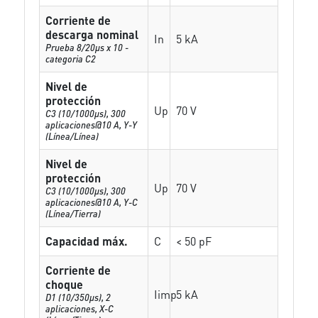
Corriente de
descarga nominal
In
5 kA
Prueba 8/20µs x 10 -
categoria C2
Nivel de
protección
Up
70 V
C3 (10/1000μs), 300
aplicaciones@10 A, Y-Y
(Línea/Línea)
Nivel de
protección
Up
70 V
C3 (10/1000μs), 300
aplicaciones@10 A, Y-C
(Línea/Tierra)
Capacidad máx.
C
< 50 pF
Corriente de
choque
Iimp
5 kA
D1 (10/350μs), 2
aplicaciones, X-C