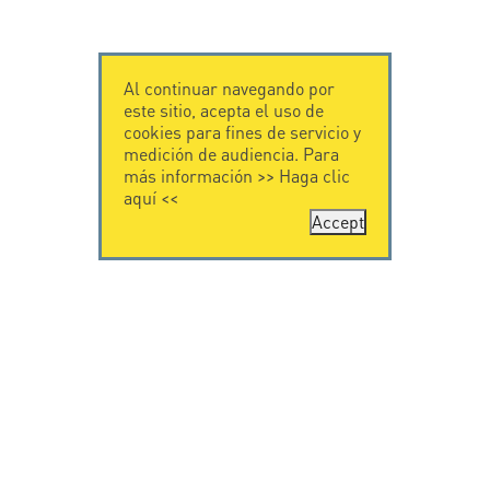
Al continuar navegando por
este sitio, acepta el uso de
cookies para fines de servicio y
medición de audiencia. Para
más información >>
Haga clic
aquí
<<
Accept
CONTÁCTENOS
CITEL
CITEL - 29 boulevard
Historia de CITEL
Edgar Quinet
Especialista en la
75014 Paris - France
protección contra
Tel: +33.1.41.23.50.23
rayos
Presencia
internacional