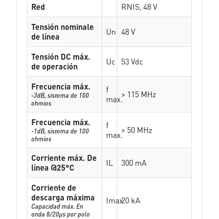
Red
RNIS, 48 V
Tensión nominale
Un
48 V
de línea
Tensión DC máx.
Uc
53 Vdc
de operación
Frecuencia máx.
f
> 115 MHz
-3dB, sistema de 100
max.
ohmios
Frecuencia máx.
f
> 50 MHz
-1dB, sistema de 100
max.
ohmios
Corriente máx. De
IL
300 mA
línea @25°C
Corriente de
descarga máxima
Imax
20 kA
Capacidad máx. En
onda 8/20µs por polo