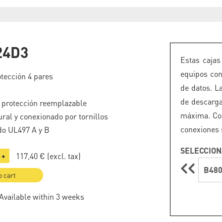
24D3
Estas cajas
equipos con
otección 4 pares
de datos. L
de descarga
e protección reemplazable
máxima. Com
ural y conexionado por tornillos
conexiones s
o UL497 A y B
SELECCION
117,40 €
(excl. tax)
+
B480
o cart
 Available within 3 weeks