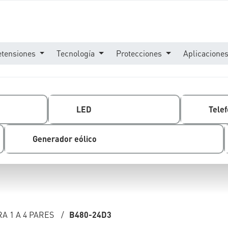
etensiones
Tecnología
Protecciones
Aplicacione
LED
Telef
Generador eólico
A 1 A 4 PARES
/
B480-24D3