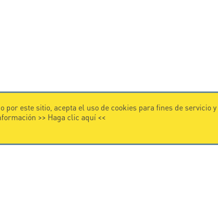
 por este sitio, acepta el uso de cookies para fines de servicio 
información >>
Haga clic aquí
<<
VIDEO
 CITEL
Citel in videos
 en la protección contra
nternacional