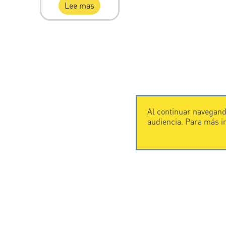
Lee mas
Al continuar navegando
audiencia. Para más 
CONTÁCTENOS
CITEL
CITEL - 29 boulevard Edgar Quinet
Historia de
75014 Paris - France
Especialista
Tel: +33.1.41.23.50.23
rayos
Presencia i