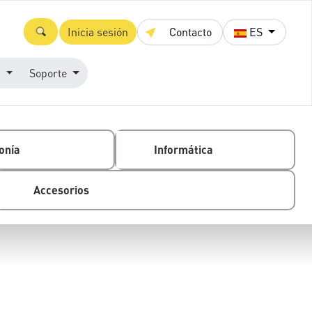
Inicia sesión
Contacto
ES
s
Soporte
onía
Informática
Accesorios