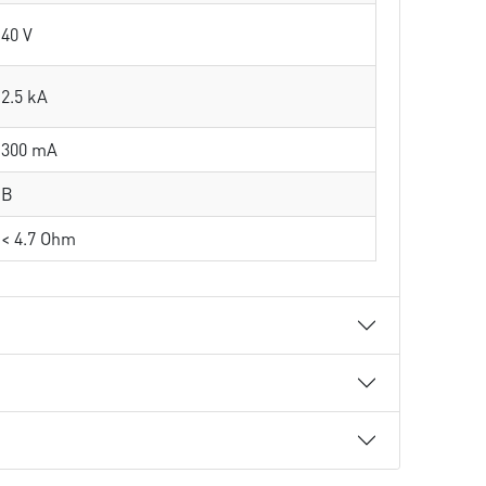
40 V
2.5 kA
300 mA
B
< 4.7 Ohm