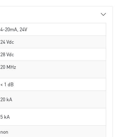
4-20mA, 24V
24 Vdc
28 Vdc
20 MHz
< 1 dB
20 kA
5 kA
non