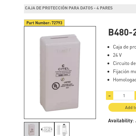
CAJA DE PROTECCIÓN PARA DATOS - 4 PARES
Part Number:
72793
B480-
Caja de pr
24 V
Circuito d
Fijación m
Homologad
−
Add t
Availability
: