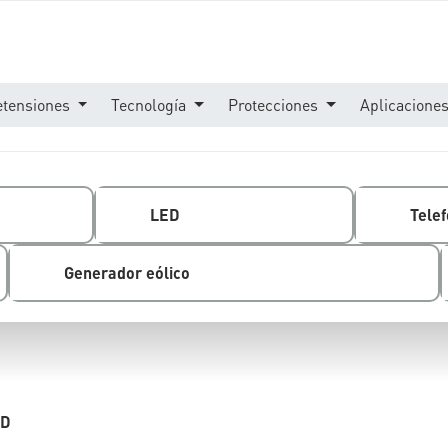
etensiones
Tecnología
Protecciones
Aplicacione
LED
Telef
Generador eólico
-D