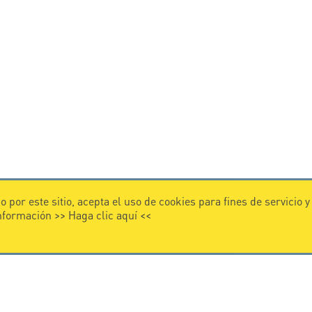
 por este sitio, acepta el uso de cookies para fines de servicio 
información >>
Haga clic aquí
<<
VIDEO
 CITEL
Citel in videos