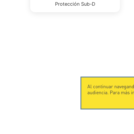
Protección Sub-D
Al continuar navegando
audiencia. Para más 
CONTÁCTENOS
CITEL
CITEL - 29 boulevard Edgar Quinet
Historia de