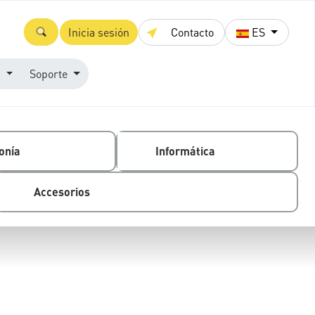
Inicia sesión
Contacto
ES
s
Soporte
onía
Informática
Accesorios