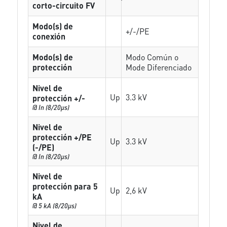
corto-circuito FV
Modo(s) de
+/-/PE
conexión
Modo(s) de
Modo Común o
protección
Mode Diferenciado
Nivel de
Up
3.3 kV
protección +/-
@ In (8/20µs)
Nivel de
protección +/PE
Up
3.3 kV
(-/PE)
@ In (8/20µs)
Nivel de
protección para 5
Up
2,6 kV
kA
@ 5 kA (8/20µs)
Nivel de