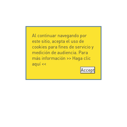
Al continuar navegando por
este sitio, acepta el uso de
cookies para fines de servicio y
medición de audiencia. Para
más información >>
Haga clic
aquí
<<
Accept
CONTÁCTENOS
CITEL
CITEL - 29 boulevard
Historia de CITEL
Edgar Quinet
Especialista en la
75014 Paris - France
protección contra
Tel: +33.1.41.23.50.23
rayos