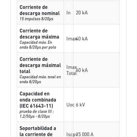
Corriente de
In
20 kA
descarga nominal
15 impulsos 8/20µs
Corriente de
descarga máxima
Imax
40 kA
Capacidad máx. En
onda 8/20µs por polo
Corriente de
descarga máximal
Imax
60 kA
total
Total
Capacidad máx. total en
onda 8/20µs
Capacidad en
onda combinada
Uoc
6 kV
(IEC 61643-11)
prueba de clase III :
1.2/50µs - 8/20µs
Soportabilidad a
la corriente de
Iscpv
15 000 A