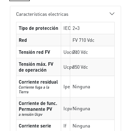
Características electricas
Tipo de protección
IEC
2+3
Red
FV 710 Vdc
Tensión red FV
Uocstc
710 Vdc
Tensión máx. FV
Ucpv
850 Vdc
de operación
Corriente residual
Ipe
Ninguna
Corriente fuga a la
Tierra
Corriente de func.
Icpv
Ninguna
Permanente PV
a tensión Ucpv
Corriente serie
If
Ninguna