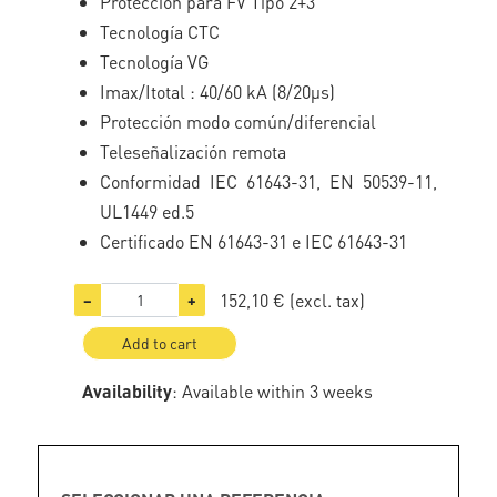
Protección para FV Tipo 2+3
Tecnología CTC
Tecnología VG
Imax/Itotal : 40/60 kA (8/20µs)
Protección modo común/diferencial
Teleseñalización remota
Conformidad IEC 61643-31, EN 50539-11,
UL1449 ed.5
Certificado EN 61643-31 e IEC 61643-31
152,10 €
(excl. tax)
−
+
Add to cart
Availability
: Available within 3 weeks