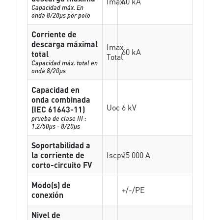
Imax
40 kA
Capacidad máx. En
onda 8/20µs por polo
Corriente de
descarga máximal
Imax
60 kA
total
Total
Capacidad máx. total en
onda 8/20µs
Capacidad en
onda combinada
Uoc
6 kV
(IEC 61643-11)
prueba de clase III :
1.2/50µs - 8/20µs
Soportabilidad a
la corriente de
Iscpv
15 000 A
corto-circuito FV
Modo(s) de
+/-/PE
conexión
Nivel de