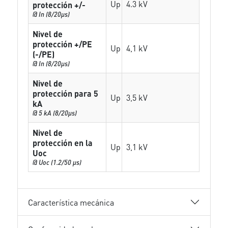
Up
4.3 kV
protección +/-
@ In (8/20µs)
Nivel de
protección +/PE
Up
4,1 kV
(-/PE)
@ In (8/20µs)
Nivel de
protección para 5
Up
3,5 kV
kA
@ 5 kA (8/20µs)
Nivel de
protección en la
Up
3,1 kV
Uoc
@ Uoc (1.2/50 µs)
Característica mecánica