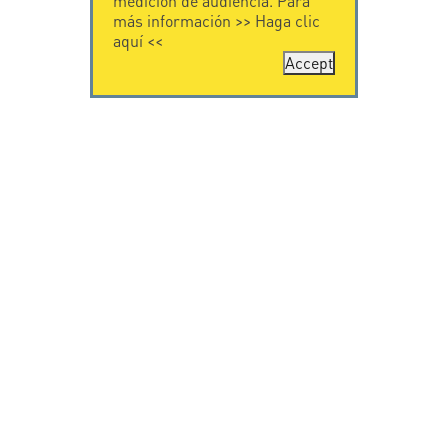
medición de audiencia. Para
más información >>
Haga clic
aquí
<<
Accept
CONTÁCTENOS
CITEL
CITEL - 29 boulevard
Historia de CITEL
Edgar Quinet
Especialista en la
75014 Paris - France
protección contra
Tel: +33.1.41.23.50.23
rayos
Presencia
internacional
VIDEO
SOPORTE
Citel in videos
Descarga
© Copyright CITEL 2026, Todos los derechos