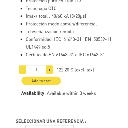
Protección para FV Tipo 2+3
Tecnología CTC
Imax/Itotal : 40/60 kA (8/20µs)
Protección modo común/diferencial
Teleseñalización remota
Conformidad IEC 61643-31, EN 50539-11,
UL1449 ed.5
Certificado EN 61643-31 e IEC 61643-31
122,20 €
(excl. tax)
−
+
Add to cart
Availability
: Available within 3 weeks
SELECCIONAR UNA REFERENCIA :