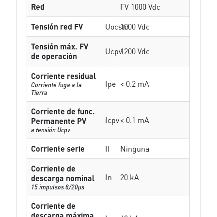
Red
FV 1000 Vdc
Tensión red FV
Uocstc
1000 Vdc
Tensión máx. FV
Ucpv
1200 Vdc
de operación
Corriente residual
Ipe
< 0.2 mA
Corriente fuga a la
Tierra
Corriente de func.
Icpv
< 0.1 mA
Permanente PV
a tensión Ucpv
Corriente serie
If
Ninguna
Corriente de
In
20 kA
descarga nominal
15 impulsos 8/20µs
Corriente de
descarga máxima