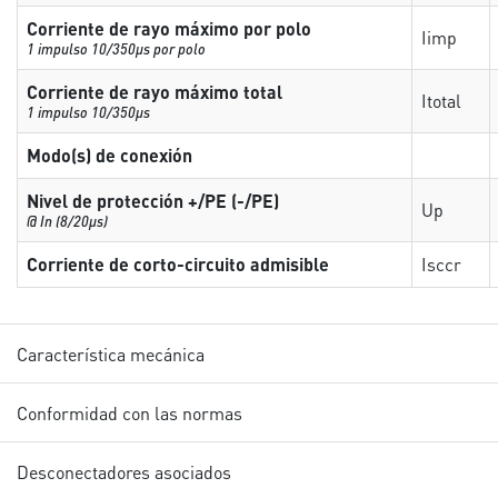
Corriente de rayo máximo por polo
Iimp
1 impulso 10/350µs por polo
Corriente de rayo máximo total
Itotal
1 impulso 10/350µs
Modo(s) de conexión
Nivel de protección +/PE (-/PE)
Up
@ In (8/20µs)
Corriente de corto-circuito admisible
Isccr
Característica mecánica
Conformidad con las normas
Desconectadores asociados