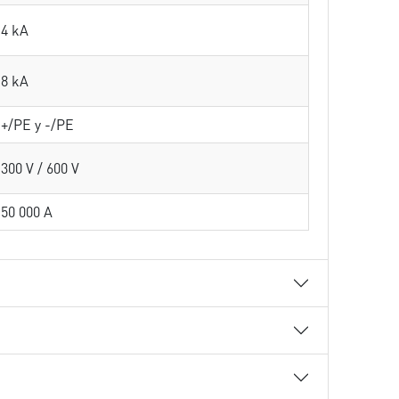
4 kA
8 kA
+/PE y -/PE
300 V / 600 V
50 000 A