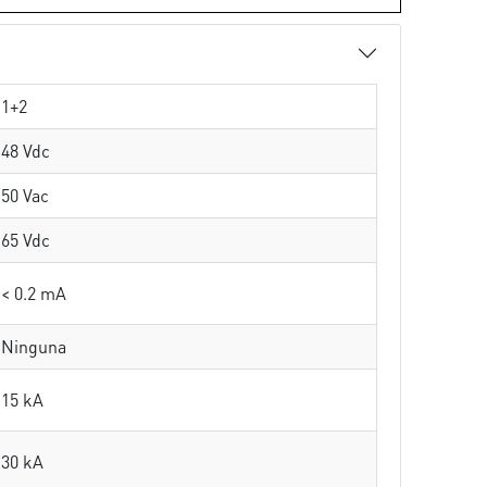
1+2
48 Vdc
50 Vac
65 Vdc
< 0.2 mA
Ninguna
15 kA
30 kA