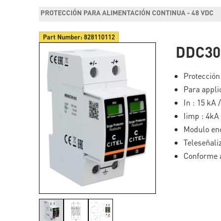
PROTECCIÓN PARA ALIMENTACIÓN CONTINUA - 48 VDC
Part Number:
828110112
DDC30
Protección
Para appli
In : 15 kA 
Iimp : 4kA
Modulo en
Teleseñali
Conforme a