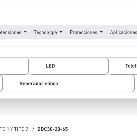
etensiones
Tecnología
Protecciones
Aplicacione
LED
Telef
Generador eólico
O 1 Y TIPO 2
/
DDC30-20-65