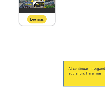
Lee mas
Al continuar navegando
audiencia. Para más 
CONTÁCTENOS
CITEL
CITEL - 29 boulevard Edgar Quinet
Historia de