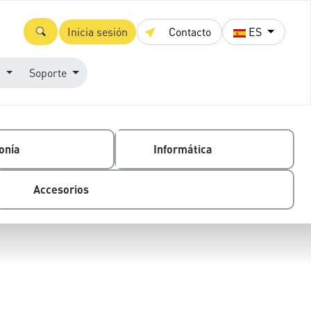
Inicia sesión
Contacto
ES
s
Soporte
onía
Informática
Accesorios