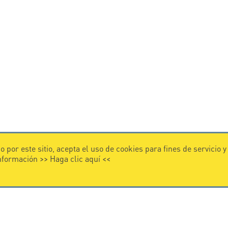
 por este sitio, acepta el uso de cookies para fines de servicio 
información >>
Haga clic aquí
<<
VIDEO
 CITEL
Citel in videos