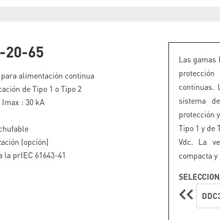
-20-65
Las gamas 
protección
 para alimentación continua
continuas. 
cación de Tipo 1 o Tipo 2
sistema de
/ Imax : 30 kA
protección 
Tipo 1 y de 
chufable
zación (opción)
Vdc. La v
 la prIEC 61643-41
compacta y 
SELECCION
DDC3