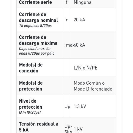
Corriente serie
If
Ninguna
Corriente de
In
20 kA
descarga nominal
15 impulsos 8/20µs
Corriente de
descarga máxima
Imax
40 kA
Capacidad máx. En
onda 8/20µs por polo
Modo(s) de
L/N o N/PE
conexión
Modo(s) de
Modo Común o
protección
Mode Diferenciado
Nivel de
Up
1.3 kV
protección
@ In (8/20µs)
Tensión residual a
Up-
1 kV
5 kA
5kA