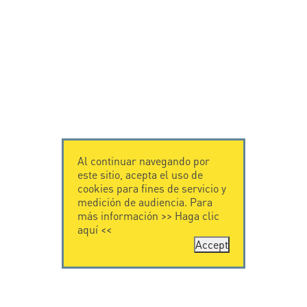
Al continuar navegando por
este sitio, acepta el uso de
cookies para fines de servicio y
medición de audiencia. Para
más información >>
Haga clic
aquí
<<
Accept
CONTÁCTENOS
CITEL