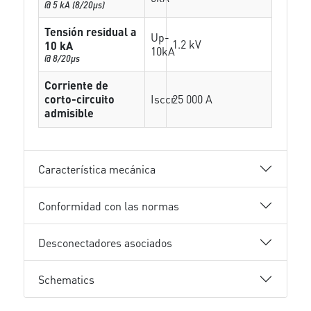
@ 5 kA (8/20µs)
Tensión residual a
Up-
1.2 kV
10 kA
10kA
@ 8/20µs
Corriente de
corto-circuito
Isccr
25 000 A
admisible
Característica mecánica
Conformidad con las normas
Desconectadores asociados
Schematics