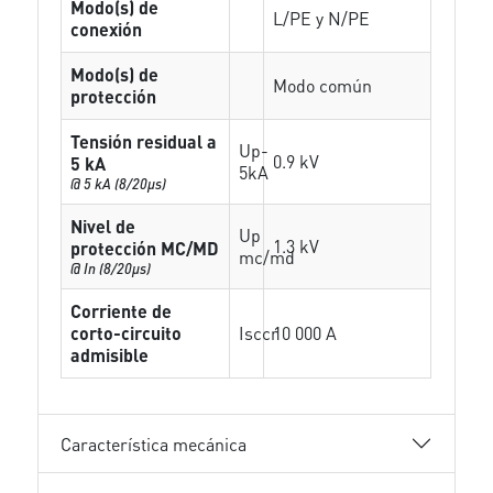
Modo(s) de
L/PE y N/PE
conexión
Modo(s) de
Modo común
protección
Tensión residual a
Up-
0.9 kV
5 kA
5kA
@ 5 kA (8/20µs)
Nivel de
Up
1.3 kV
protección MC/MD
mc/md
@ In (8/20µs)
Corriente de
corto-circuito
Isccr
10 000 A
admisible
Característica mecánica