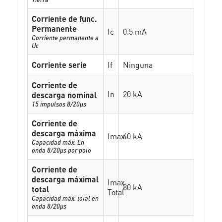
Corriente de func.
Permanente
Ic
0.5 mA
Corriente permanente a
Uc
Corriente serie
If
Ninguna
Corriente de
In
20 kA
descarga nominal
15 impulsos 8/20µs
Corriente de
descarga máxima
Imax
40 kA
Capacidad máx. En
onda 8/20µs por polo
Corriente de
descarga máximal
Imax
80 kA
total
Total
Capacidad máx. total en
onda 8/20µs