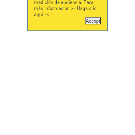
medición de audiencia. Para
más información >>
Haga clic
aquí
<<
Accept
CONTÁCTENOS
CITEL
CITEL - 29 boulevard
Historia de CITEL
Edgar Quinet
Especialista en la
75014 Paris - France
protección contra
Tel: +33.1.41.23.50.23
rayos
Presencia
internacional
VIDEO
SOPORTE
Citel in videos
Descarga
© Copyright CITEL 2026, Todos los derechos