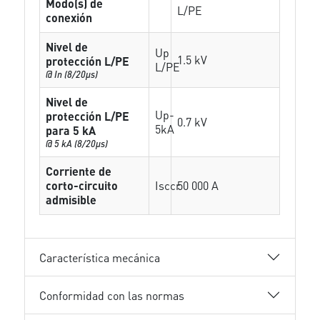
Modo(s) de
L/PE
conexión
Nivel de
Up
1.5 kV
protección L/PE
L/PE
@ In (8/20µs)
Nivel de
Up-
protección L/PE
0.7 kV
5kA
para 5 kA
@ 5 kA (8/20µs)
Corriente de
corto-circuito
Isccr
50 000 A
admisible
Característica mecánica
Conformidad con las normas