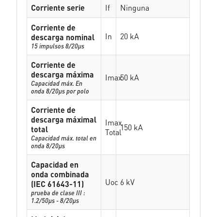
Corriente serie
If
Ninguna
Corriente de
In
20 kA
descarga nominal
15 impulsos 8/20µs
Corriente de
descarga máxima
Imax
50 kA
Capacidad máx. En
onda 8/20µs por polo
Corriente de
descarga máximal
Imax
150 kA
total
Total
Capacidad máx. total en
onda 8/20µs
Capacidad en
onda combinada
Uoc
6 kV
(IEC 61643-11)
prueba de clase III :
1.2/50µs - 8/20µs