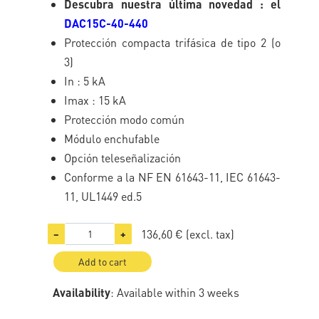
Descubra nuestra última novedad : el
DAC15C-40-440
Protección compacta trifásica de tipo 2 (o
3)
In : 5 kA
Imax : 15 kA
Protección modo común
Módulo enchufable
Opción teleseñalización
Conforme a la NF EN 61643-11, IEC 61643-
11, UL1449 ed.5
136,60 €
(excl. tax)
−
+
Add to cart
Availability
: Available within 3 weeks