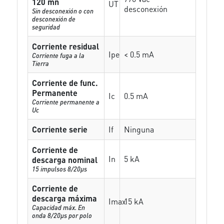
120 mn
UT
desconexión
Sin desconexión o con
desconexión de
seguridad
Corriente residual
Ipe
< 0.5 mA
Corriente fuga a la
Tierra
Corriente de func.
Permanente
Ic
0.5 mA
Corriente permanente a
Uc
Corriente serie
If
Ninguna
Corriente de
In
5 kA
descarga nominal
15 impulsos 8/20µs
Corriente de
descarga máxima
Imax
15 kA
Capacidad máx. En
onda 8/20µs por polo