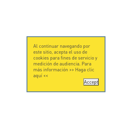
Al continuar navegando por
este sitio, acepta el uso de
cookies para fines de servicio y
medición de audiencia. Para
más información >>
Haga clic
aquí
<<
Accept
CONTÁCTENOS
CITEL
CITEL - 29 boulevard
Historia de CITEL
Edgar Quinet
Especialista en la
75014 Paris - France
protección contra