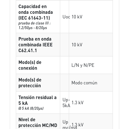
Capacidad en
onda combinada
Uoc
10 kV
(IEC 61643-11)
prueba de clase III :
1.2/50µs - 8/20µs
Prueba en onda
combinada IEEE
10 kV
C62.41.1
Modo(s) de
L/N y N/PE
conexión
Modo(s) de
Modo común
protección
Tensión residual a
Up-
1.3 kV
5 kA
5kA
@ 5 kA (8/20µs)
Nivel de
Up
1.3 kV
protección MC/MD
mc/md