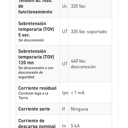
Tensión AC máx.
de
Uc
320 Vac
functionamiento
Sobretensión
temporaria (TOV)
UT
335 Vac soportado
5 sec.
Sin desconexión
Sobretensión
temporaria (TOV)
440 Vac
120 mn
UT
desconexión
Sin desconexión o con
desconexión de
seguridad
Corriente residual
Ipe
< 1 mA
Corriente fuga a la
Tierra
Corriente serie
If
Ninguna
Corriente de
In
5 kA
descarga nominal