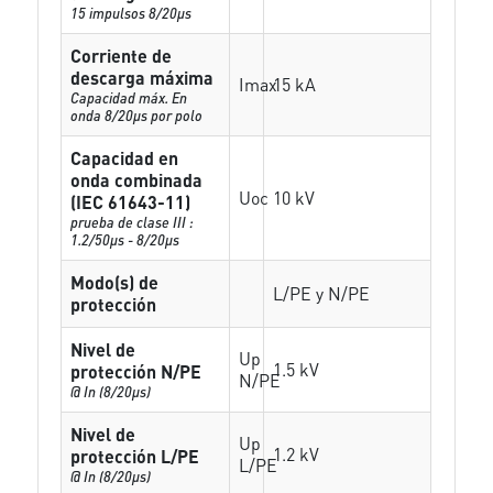
15 impulsos 8/20µs
Corriente de
descarga máxima
Imax
15 kA
Capacidad máx. En
onda 8/20µs por polo
Capacidad en
onda combinada
Uoc
10 kV
(IEC 61643-11)
prueba de clase III :
1.2/50µs - 8/20µs
Modo(s) de
L/PE y N/PE
protección
Nivel de
Up
1.5 kV
protección N/PE
N/PE
@ In (8/20µs)
Nivel de
Up
1.2 kV
protección L/PE
L/PE
@ In (8/20µs)