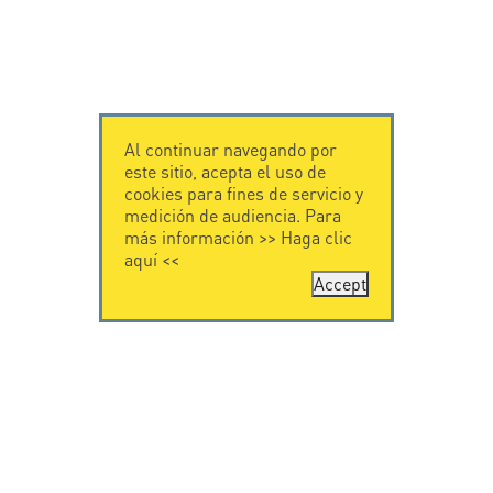
Al continuar navegando por
este sitio, acepta el uso de
cookies para fines de servicio y
medición de audiencia. Para
más información >>
Haga clic
aquí
<<
Accept
CONTÁCTENOS
CITEL
CITEL - 29 boulevard
Historia de CITEL
Edgar Quinet
Especialista en la
75014 Paris - France
protección contra
Tel: +33.1.41.23.50.23
rayos