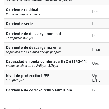
Sin desconexión o con desconexión de seguridad
Corriente residual
Ipe
Corriente fuga a la Tierra
Corriente serie
If
Corriente de descarga nominal
In
15 impulsos 8/20µs
Corriente de descarga máxima
Imax
Capacidad máx. En onda 8/20µs por polo
Capacidad en onda combinada (IEC 61643-11)
Uoc
prueba de clase III : 1.2/50µs - 8/20µs
Up
Nivel de protección L/PE
L/PE
@ In (8/20µs)
Corriente de corto-circuito admisible
Isccr