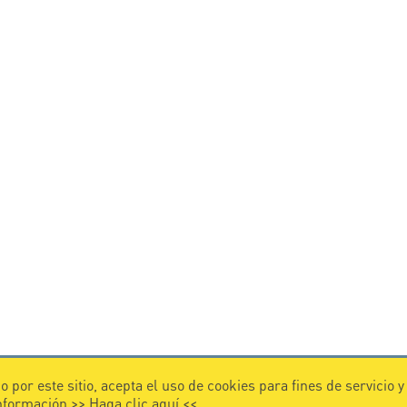
 por este sitio, acepta el uso de cookies para fines de servicio 
información >>
Haga clic aquí
<<