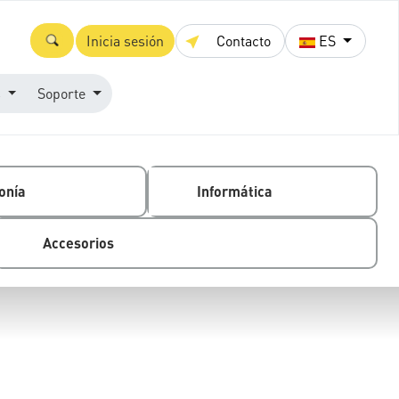
Inicia sesión
Contacto
ES
s
Soporte
onía
Informática
Accesorios