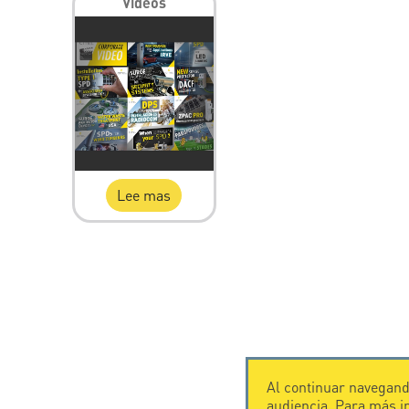
Videos
Lee mas
Al continuar navegando
audiencia. Para más 