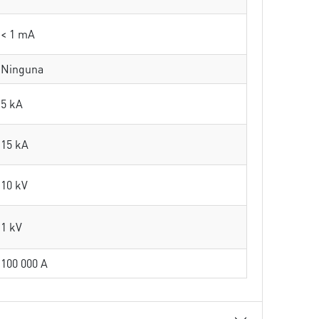
< 1 mA
Ninguna
5 kA
15 kA
10 kV
1 kV
100 000 A