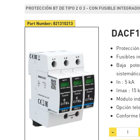
PROTECCIÓN BT DE TIPO 2 O 3 - CON FUSIBLE INTEGRAD
Part Number:
821310213
DACF1
Protección 
Fusibles i
Baja pote
sistemátic
In : 5 kA
Imax : 15 
Módulo ind
Opción tel
Conforme E
−