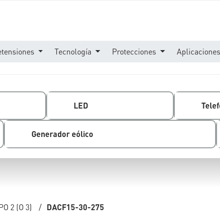
etensiones
Tecnología
Protecciones
Aplicacione
LED
Telef
Generador eólico
O 2 (O 3)
/
DACF15-30-275