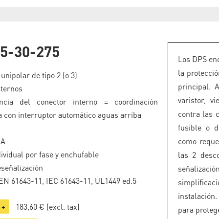
O
5-30-275
Los DPS enc
la protecció
unipolar de tipo 2 (o 3)
principal.
nternos
varistor, 
ncia del conector interno = coordinación
contra las c
a con interruptor automático aguas arriba
fusible o d
kA
como reque
ividual por fase y enchufable
las 2 desco
eseñalización
señalizaci
N 61643-11, IEC 61643-11, UL1449 ed.5
simplificac
instalación
183,60 €
(excl. tax)
+
para protege