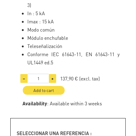
3)
In : 5 kA
Imax : 15 kA
Modo común
Módulo enchufable
Teleseñalización
Conforme IEC 61643-11, EN 61643-11 y
UL1449 ed.5
137,90 €
(excl. tax)
−
+
Add to cart
Availability
: Available within 3 weeks
SELECCIONAR UNA REFERENCIA :