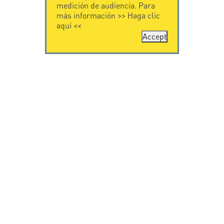
medición de audiencia. Para
más información >>
Haga clic
aquí
<<
Accept
CONTÁCTENOS
CITEL
CITEL - 29 boulevard
Historia de CITEL
Edgar Quinet
Especialista en la
75014 Paris - France
protección contra
Tel: +33.1.41.23.50.23
rayos
Presencia
internacional
VIDEO
SOPORTE
Citel in videos
Descarga
© Copyright CITEL 2026, Todos los derechos