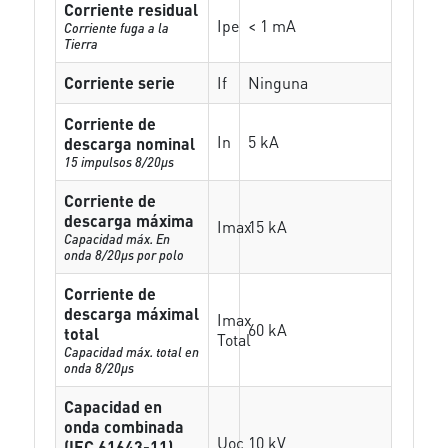
Corriente residual
Ipe
< 1 mA
Corriente fuga a la
Tierra
Corriente serie
If
Ninguna
Corriente de
In
5 kA
descarga nominal
15 impulsos 8/20µs
Corriente de
descarga máxima
Imax
15 kA
Capacidad máx. En
onda 8/20µs por polo
Corriente de
descarga máximal
Imax
60 kA
total
Total
Capacidad máx. total en
onda 8/20µs
Capacidad en
onda combinada
Uoc
10 kV
(IEC 61643-11)