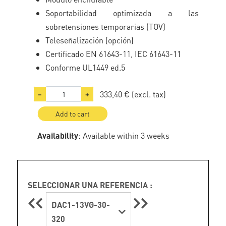
Soportabilidad optimizada a las
sobretensiones temporarias (TOV)
Teleseñalización (opción)
Certificado EN 61643-11, IEC 61643-11
Conforme UL1449 ed.5
333,40 €
(excl. tax)
−
+
Add to cart
Availability
: Available within 3 weeks
SELECCIONAR UNA REFERENCIA :
DAC1-13VG-30-
320