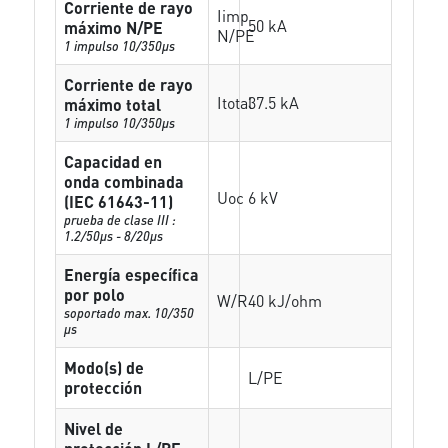
Corriente de rayo
Iimp
50 kA
máximo N/PE
N/PE
1 impulso 10/350µs
Corriente de rayo
Itotal
37.5 kA
máximo total
1 impulso 10/350µs
Capacidad en
onda combinada
Uoc
6 kV
(IEC 61643-11)
prueba de clase III :
1.2/50µs - 8/20µs
Energía específica
por polo
W/R
40 kJ/ohm
soportado max. 10/350
µs
Modo(s) de
L/PE
protección
Nivel de