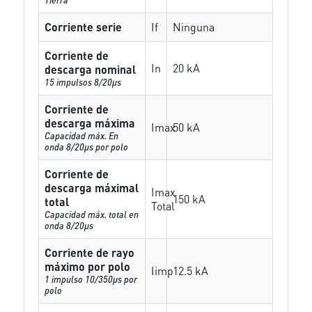
Corriente serie
If
Ninguna
Corriente de
In
20 kA
descarga nominal
15 impulsos 8/20µs
Corriente de
descarga máxima
Imax
50 kA
Capacidad máx. En
onda 8/20µs por polo
Corriente de
descarga máximal
Imax
150 kA
total
Total
Capacidad máx. total en
onda 8/20µs
Corriente de rayo
máximo por polo
Iimp
12.5 kA
1 impulso 10/350µs por
polo