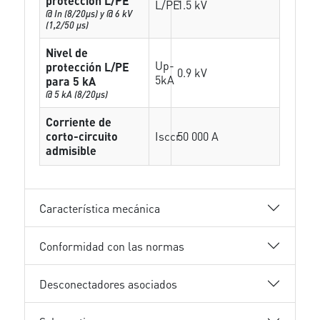
protección L/PE
L/PE
1.5 kV
@ In (8/20µs) y @ 6 kV
(1,2/50 µs)
Nivel de
Up-
protección L/PE
0.9 kV
5kA
para 5 kA
@ 5 kA (8/20µs)
Corriente de
corto-circuito
Isccr
50 000 A
admisible
Característica mecánica
Conformidad con las normas
Desconectadores asociados