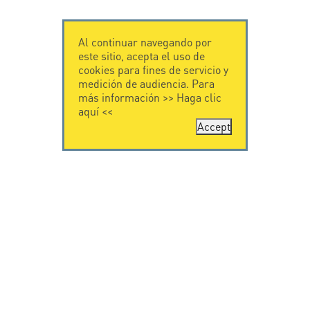
Al continuar navegando por
este sitio, acepta el uso de
cookies para fines de servicio y
medición de audiencia. Para
más información >>
Haga clic
aquí
<<
Accept
CONTÁCTENOS
CITEL
CITEL - 29 boulevard
Historia de CITEL
Edgar Quinet
Especialista en la
75014 Paris - France
protección contra
Tel: +33.1.41.23.50.23
rayos
Presencia
internacional