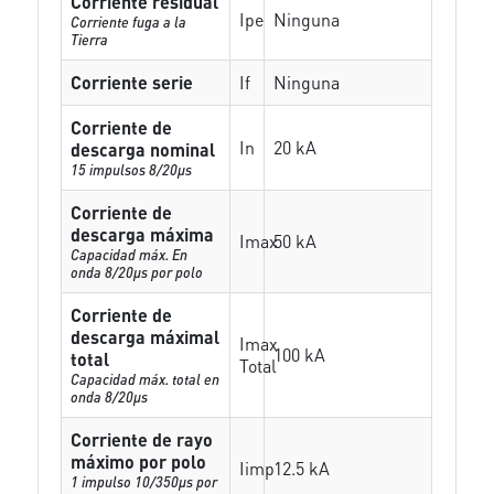
Corriente residual
Ipe
Ninguna
Corriente fuga a la
Tierra
Corriente serie
If
Ninguna
Corriente de
In
20 kA
descarga nominal
15 impulsos 8/20µs
Corriente de
descarga máxima
Imax
50 kA
Capacidad máx. En
onda 8/20µs por polo
Corriente de
descarga máximal
Imax
100 kA
total
Total
Capacidad máx. total en
onda 8/20µs
Corriente de rayo
máximo por polo
Iimp
12.5 kA
1 impulso 10/350µs por