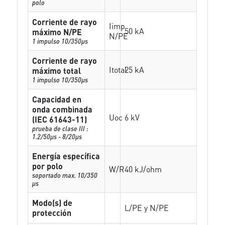
polo
Corriente de rayo
Iimp
50 kA
máximo N/PE
N/PE
1 impulso 10/350µs
Corriente de rayo
Itotal
25 kA
máximo total
1 impulso 10/350µs
Capacidad en
onda combinada
Uoc
6 kV
(IEC 61643-11)
prueba de clase III :
1.2/50µs - 8/20µs
Energía específica
por polo
W/R
40 kJ/ohm
soportado max. 10/350
µs
Modo(s) de
L/PE y N/PE
protección