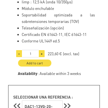
Iimp : 12,5 kA (onda 10/350µs)
Módulo enchufable
Soportabilidad optimizada a las
sobretensiones temporarias (TOV)
Teleseñalización (opción)
Certificado EN 61643-11, IEC 61643-11
Conforme UL1449 ed.5
223,60 €
(excl. tax)
−
+
Add to cart
Availability
: Available within 3 weeks
SELECCIONAR UNA REFERENCIA :
DAC1-13VG-20-