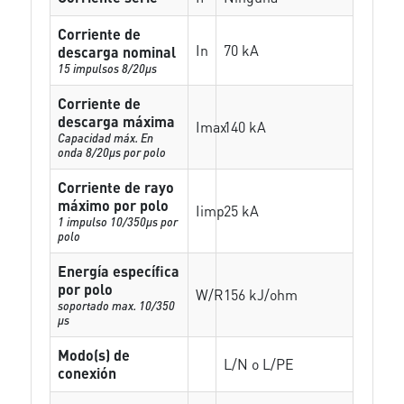
Corriente de
In
70 kA
descarga nominal
15 impulsos 8/20µs
Corriente de
descarga máxima
Imax
140 kA
Capacidad máx. En
onda 8/20µs por polo
Corriente de rayo
máximo por polo
Iimp
25 kA
1 impulso 10/350µs por
polo
Energía específica
por polo
W/R
156 kJ/ohm
soportado max. 10/350
µs
Modo(s) de
L/N o L/PE
conexión