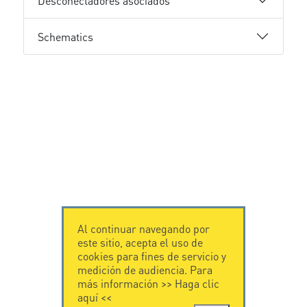
Desconectadores asociados
Schematics
Al continuar navegando por
este sitio, acepta el uso de
cookies para fines de servicio y
medición de audiencia. Para
más información >>
Haga clic
aquí
<<