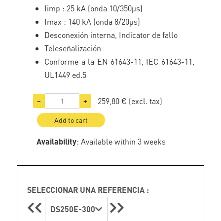
Iimp : 25 kA (onda 10/350µs)
Imax : 140 kA (onda 8/20µs)
Desconexión interna, Indicator de fallo
Teleseñalización
Conforme a la EN 61643-11, IEC 61643-11,
UL1449 ed.5
259,80 €
(excl. tax)
−
+
Add to cart
Availability
: Available within 3 weeks
SELECCIONAR UNA REFERENCIA :
DS250E-300