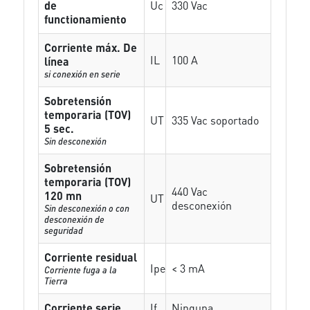
de
Uc
330 Vac
functionamiento
Corriente máx. De
IL
100 A
línea
si conexión en serie
Sobretensión
temporaria (TOV)
UT
335 Vac soportado
5 sec.
Sin desconexión
Sobretensión
temporaria (TOV)
440 Vac
120 mn
UT
desconexión
Sin desconexión o con
desconexión de
seguridad
Corriente residual
Ipe
< 3 mA
Corriente fuga a la
Tierra
Corriente serie
If
Ninguna