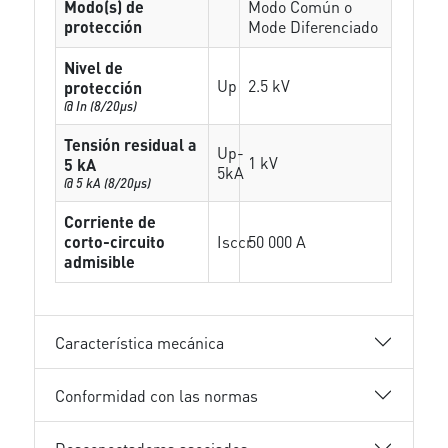
Modo(s) de
Modo Común o
protección
Mode Diferenciado
Nivel de
Up
2.5 kV
protección
@ In (8/20µs)
Tensión residual a
Up-
1 kV
5 kA
5kA
@ 5 kA (8/20µs)
Corriente de
corto-circuito
Isccr
50 000 A
admisible
Característica mecánica
Conformidad con las normas