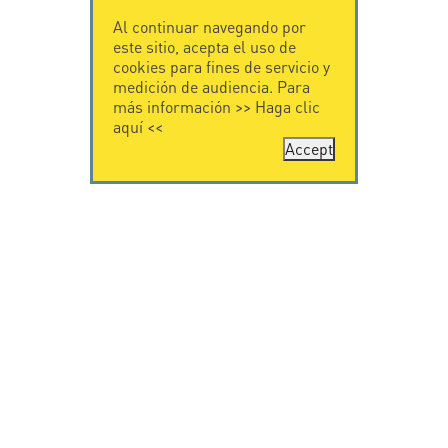
Al continuar navegando por
este sitio, acepta el uso de
cookies para fines de servicio y
medición de audiencia. Para
más información >>
Haga clic
aquí
<<
Accept
CONTÁCTENOS
CITEL
CITEL - 29 boulevard
Historia de CITEL
Edgar Quinet
Especialista en la
75014 Paris - France
protección contra
Tel: +33.1.41.23.50.23
rayos
Presencia
internacional
VIDEO
SOPORTE