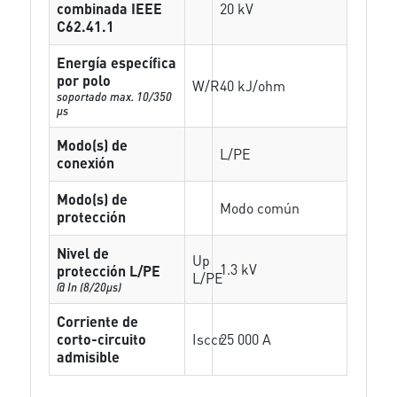
combinada IEEE
20 kV
C62.41.1
Energía específica
por polo
W/R
40 kJ/ohm
soportado max. 10/350
µs
Modo(s) de
L/PE
conexión
Modo(s) de
Modo común
protección
Nivel de
Up
1.3 kV
protección L/PE
L/PE
@ In (8/20µs)
Corriente de
corto-circuito
Isccr
25 000 A
admisible