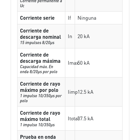
Corriente permanente a
Uc
Corriente serie
If
Ninguna
Corriente de
In
20 kA
descarga nominal
15 impulsos 8/20µs
Corriente de
descarga máxima
Imax
50 kA
Capacidad máx. En
onda 8/20µs por polo
Corriente de rayo
máximo por polo
Iimp
12.5 kA
1 impulso 10/350µs por
polo
Corriente de rayo
Itotal
37.5 kA
máximo total
1 impulso 10/350µs
Prueba en onda