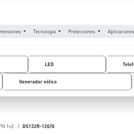
etensiones
Tecnología
Protecciones
Aplicacione
LED
Telef
Generador eólico
PO 1+2
/
DS132R-120/G