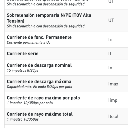
UT
Sin desconexión o con desconexión de seguridad
Sobretensión temporaria N/PE (TOV Alta
UT
Tensión)
Sin desconexión o con desconexión de seguridad
Corriente de func. Permanente
Ic
Corriente permanente a Uc
Corriente serie
If
Corriente de descarga nominal
In
15 impulsos 8/20µs
Corriente de descarga máxima
Imax
Capacidad máx. En onda 8/20µs por polo
Corriente de rayo máximo por polo
Iimp
1 impulso 10/350µs por polo
Corriente de rayo máximo total
Itotal
1 impulso 10/350µs