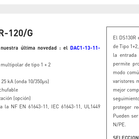
R-120/G
El DS130R e
de Tipo 1+2,
nuestra última novedad : el
DAC1-13-11-
la entrada
permite pr
multipolar de tipo 1 + 2
modo común
varistores 
 : 25 kA (onda 10/350µs)
chufable
mejor compo
zación (opción)
seguimient
a la NF EN 61643-11, IEC 61643-11, UL1449
proteger re
Pueden ser 
N/PE.
SELECCION