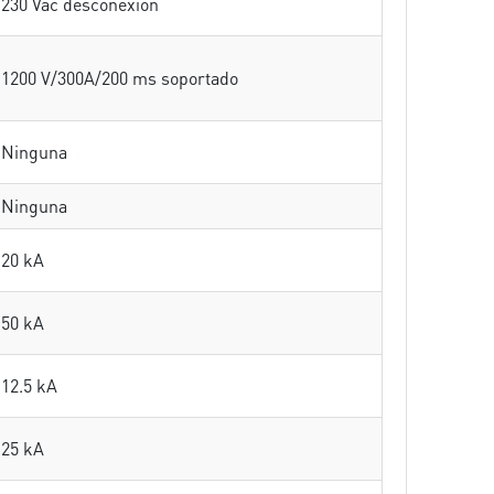
230 Vac desconexión
1200 V/300A/200 ms soportado
Ninguna
Ninguna
20 kA
50 kA
12.5 kA
25 kA