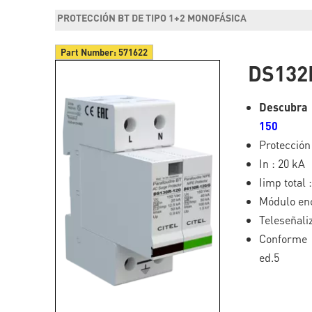
PROTECCIÓN BT DE TIPO 1+2 MONOFÁSICA
Part Number:
571622
DS132
Descubra 
150
Protección 
In : 20 kA
Iimp total
Módulo en
Teleseñali
Conforme 
ed.5