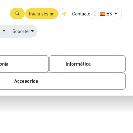
Inicia sesión
Contacto
ES
s
Soporte
onía
Informática
Accesorios