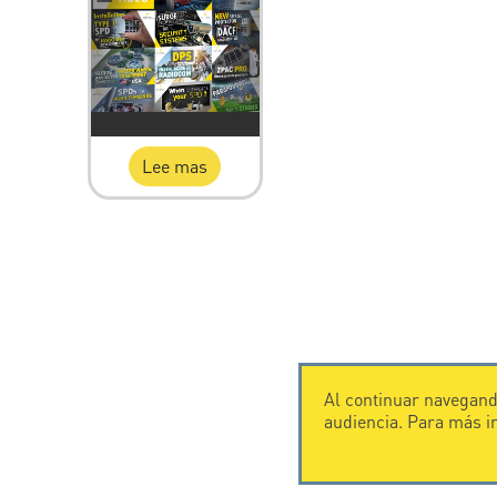
Lee mas
Al continuar navegando
audiencia. Para más 