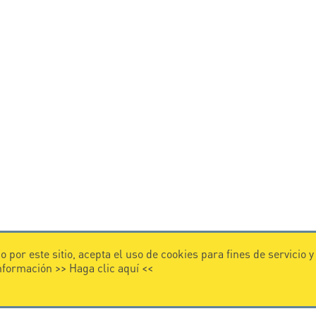
 por este sitio, acepta el uso de cookies para fines de servicio 
información >>
Haga clic aquí
<<