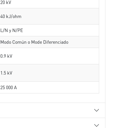
20 kV
40 kJ/ohm
L/N y N/PE
Modo Común o Mode Diferenciado
0.9 kV
1.5 kV
25 000 A