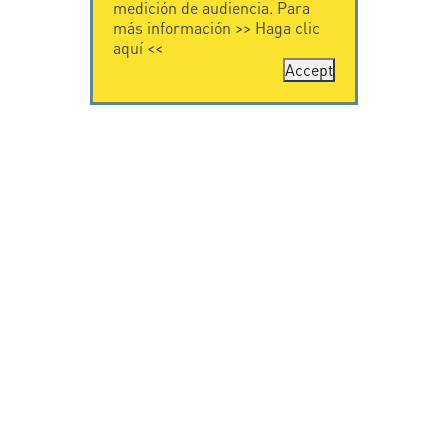
medición de audiencia. Para
más información >>
Haga clic
aquí
<<
Accept
CONTÁCTENOS
CITEL
CITEL - 29 boulevard
Historia de CITEL
Edgar Quinet
Especialista en la
75014 Paris - France
protección contra
Tel: +33.1.41.23.50.23
rayos
Presencia
internacional
VIDEO
SOPORTE
Citel in videos
Descarga
© Copyright CITEL 2026, Todos los derechos