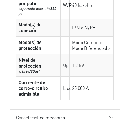
por polo
W/R
40 kJ/ohm
soportado max. 10/350
µs
Modo(s) de
L/N o N/PE
conexión
Modo(s) de
Modo Común o
protección
Mode Diferenciado
Nivel de
Up
1.3 kV
protección
@ In (8/20µs)
Corriente de
corto-circuito
Isccr
25 000 A
admisible
Característica mecánica