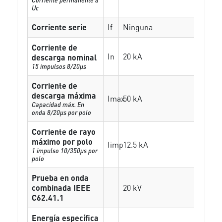
Uc
Corriente serie
If
Ninguna
Corriente de
In
20 kA
descarga nominal
15 impulsos 8/20µs
Corriente de
descarga máxima
Imax
50 kA
Capacidad máx. En
onda 8/20µs por polo
Corriente de rayo
máximo por polo
Iimp
12.5 kA
1 impulso 10/350µs por
polo
Prueba en onda
combinada IEEE
20 kV
C62.41.1
Energía específica