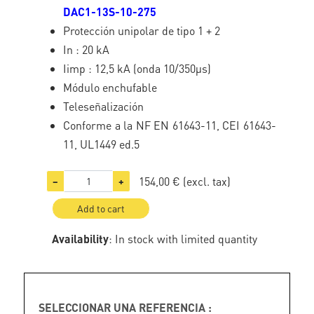
DAC1-13S-10-275
Protección unipolar de tipo 1 + 2
In : 20 kA
Iimp : 12,5 kA (onda 10/350µs)
Módulo enchufable
Teleseñalización
Conforme a la NF EN 61643-11, CEI 61643-
11, UL1449 ed.5
154,00 €
(excl. tax)
−
+
Add to cart
Availability
: In stock with limited quantity
SELECCIONAR UNA REFERENCIA :