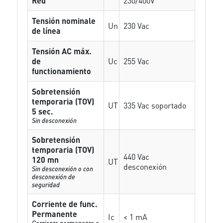
Red
230/400V
Tensión nominale
Un
230 Vac
de línea
Tensión AC máx.
de
Uc
255 Vac
functionamiento
Sobretensión
temporaria (TOV)
UT
335 Vac soportado
5 sec.
Sin desconexión
Sobretensión
temporaria (TOV)
440 Vac
120 mn
UT
desconexión
Sin desconexión o con
desconexión de
seguridad
Corriente de func.
Permanente
Ic
< 1 mA
Corriente permanente a