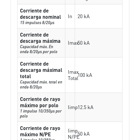
Corriente de
In
20 kA
descarga nominal
15 impulsos 8/20µs
Corriente de
descarga máxima
Imax
50 kA
Capacidad máx. En
onda 8/20µs por polo
Corriente de
descarga máximal
Imax
100 kA
total
Total
Capacidad máx. total en
onda 8/20µs
Corriente de rayo
máximo por polo
Iimp
12.5 kA
1 impulso 10/350µs por
polo
Corriente de rayo
Iimp
50 kA
máximo N/PE
N/PE
1 impulso 10/350µs