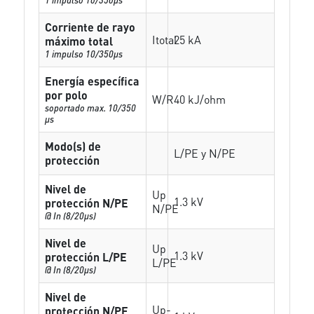
Corriente de rayo
Itotal
25 kA
máximo total
1 impulso 10/350µs
Energía específica
por polo
W/R
40 kJ/ohm
soportado max. 10/350
µs
Modo(s) de
L/PE y N/PE
protección
Nivel de
Up
1.3 kV
protección N/PE
N/PE
@ In (8/20µs)
Nivel de
Up
1.3 kV
protección L/PE
L/PE
@ In (8/20µs)
Nivel de
Up-
protección N/PE