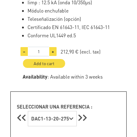
Iimp : 12.5 kA (onda 10/350µs)
Módulo enchufable
Teleseñalización (opción)
Certificado EN 61643-11, IEC 61643-11
Conforme UL1449 ed.5
212,90 €
(excl. tax)
−
+
Add to cart
Availability
: Available within 3 weeks
SELECCIONAR UNA REFERENCIA :
DAC1-13-20-275