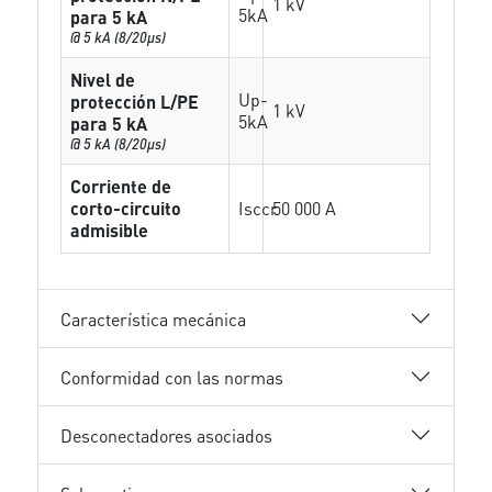
1 kV
5kA
para 5 kA
@ 5 kA (8/20µs)
Nivel de
Up-
protección L/PE
1 kV
5kA
para 5 kA
@ 5 kA (8/20µs)
Corriente de
corto-circuito
Isccr
50 000 A
admisible
Característica mecánica
Conformidad con las normas
Desconectadores asociados