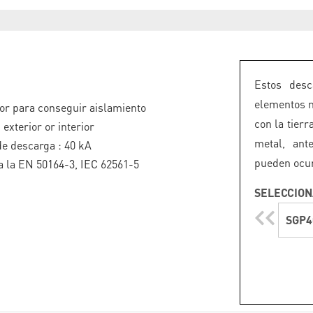
Estos desc
elementos m
r para conseguir aislamiento
con la tier
 exterior or interior
metal, ant
de descarga : 40 kA
pueden ocur
 la EN 50164-3, IEC 62561-5
SELECCION
SGP4