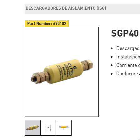
DESCARGADORES DE AISLAMIENTO (ISG)
Part Number:
690102
SGP40
Descargado
Instalación
Corriente 
Conforme a