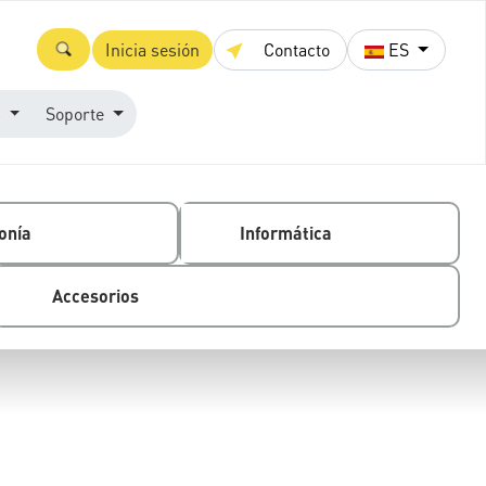
Inicia sesión
Contacto
ES
s
Soporte
onía
Informática
Accesorios