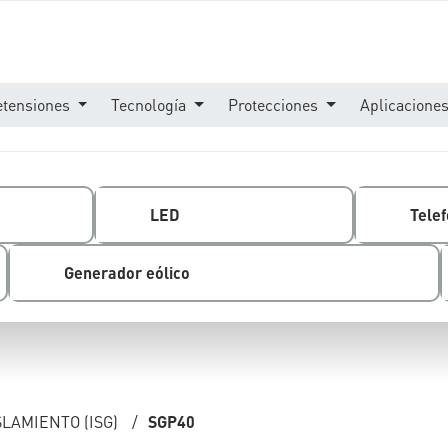
etensiones
Tecnología
Protecciones
Aplicacione
LED
Telef
Generador eólico
LAMIENTO (ISG)
/
SGP40